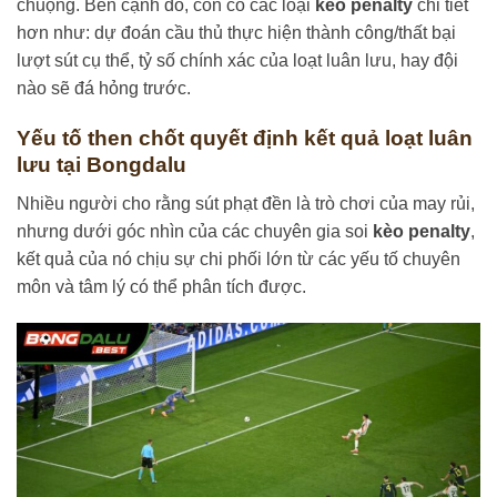
chuộng. Bên cạnh đó, còn có các loại
kèo penalty
chi tiết
hơn như: dự đoán cầu thủ thực hiện thành công/thất bại
lượt sút cụ thể, tỷ số chính xác của loạt luân lưu, hay đội
nào sẽ đá hỏng trước.
Yếu tố then chốt quyết định kết quả loạt luân
lưu tại Bongdalu
Nhiều người cho rằng sút phạt đền là trò chơi của may rủi,
nhưng dưới góc nhìn của các chuyên gia soi
kèo penalty
,
kết quả của nó chịu sự chi phối lớn từ các yếu tố chuyên
môn và tâm lý có thể phân tích được.