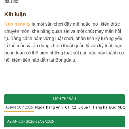
đấu đó.
Kết luận
Kèo penalty
là một sân chơi đầy mê hoặc, nơi kiến thức
chuyên môn, khả năng quan sát và một chút may mắn hội
tụ. Bằng cách nắm vững luật chơi, phân tích kỹ lưỡng yếu
tố thủ môn và áp dụng chiến thuật quản lý vốn kỷ luật, bạn
hoàn toàn có thể biến những loạt sút cân não này thành cơ
hội kiếm tiền hấp dẫn tại Bongdalu.
LỊCH THI ĐẤU
ASIAN CUP 2026
Ngoại hạng Anh
C1
C2
Ligue 1
Hạng hai Đức
VĐQG 
ASIAN CUP 2026
-
08/08/2026