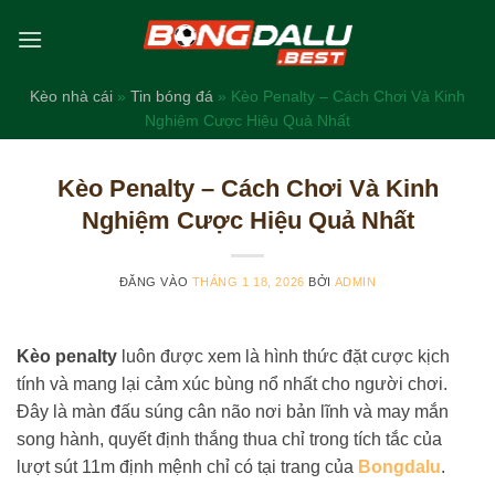
Bỏ
qua
nội
dung
Kèo nhà cái
»
Tin bóng đá
»
Kèo Penalty – Cách Chơi Và Kinh
Nghiệm Cược Hiệu Quả Nhất
Kèo Penalty – Cách Chơi Và Kinh
Nghiệm Cược Hiệu Quả Nhất
ĐĂNG VÀO
THÁNG 1 18, 2026
BỞI
ADMIN
Kèo penalty
luôn được xem là hình thức đặt cược kịch
tính và mang lại cảm xúc bùng nổ nhất cho người chơi.
Đây là màn đấu súng cân não nơi bản lĩnh và may mắn
song hành, quyết định thắng thua chỉ trong tích tắc của
lượt sút 11m định mệnh chỉ có tại trang của
Bongdalu
.