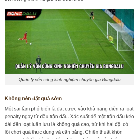
Quản lý vốn cùng kinh nghiệm chuyên gia Bongdalu
Không nên đặt quá sớm
Một sai lầm phổ biến là đặt cược vào khả năng diễn ra loạt
penalty ngay từ đầu trận đấu. Xác suất để một trận đấu kéo
dài đến loạt luân lưu là không quá cao, trừ khi hai đội có
lối chơi quá thực dụng và cân bằng. Chiến thuật khôn