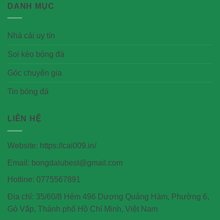
DANH MỤC
Nhà cái uy tín
Soi kèo bóng đá
Góc chuyên gia
Tin bóng đá
LIÊN HỆ
Website:
https://cai009.in/
Email:
bongdalubest@gmail.com
Hotline: 0775567891
Địa chỉ: 35/60/8 Hẻm 496 Dương Quảng Hàm, Phường 6,
Gò Vấp, Thành phố Hồ Chí Minh, Việt Nam