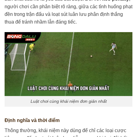
người chơi cần phân biệt rõ ràng, giữa các tình huống phạt
đền trong trận đấu và loạt sút luân lưu phân định thắng
thua để tránh nhầm lẫn đáng tiếc.
Luật chơi cùng khái niệm đơn giản nhất
Định nghĩa và thời điểm
Thông thường, khái niệm này dùng để chỉ các loại cược